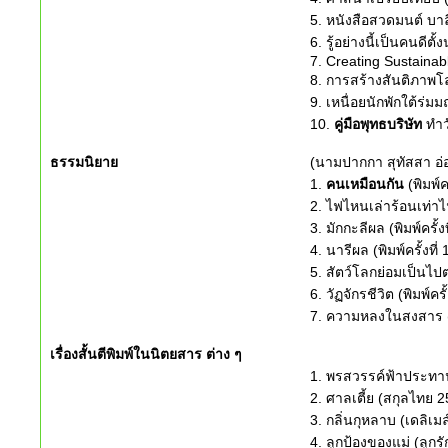
5. หนังสือสวดมนต์ บาลี 
6. รู้อย่างนี้เป็นคนดีตั้
7. Creating Sustainab
8. การสร้างสันติภาพโลกแ
9. เหนื่อยนักพักใต้ร่
10.
คู่มือพุทธบริษัท
ทำวั
ธรรมนิยาย
(นามปากกา สุทัสสา อ่
1.
คนเหมือนกัน
(พิมพ์คร
2. ไฟไหนเล่าร้อนเท่าไฟ
3. มักกะลีผล (พิมพ์ครั้งท
4. นารีผล (พิมพ์ครั้งที่ 
5. สัตว์โลกย่อมเป็นไปตา
6. วัฏจักรชีวิต (พิมพ์ครั้
7. ความหลงในสงสาร (พิม
เรื่องสั้นตีพิมพ์ในนิตยสาร ต่าง ๆ
1. พรสวรรค์ฟ้าประทาน
2. ศาลเตี้ย (สกุลไทย 
3. กลิ่นกุหลาบ (เดลิเม
4. ลูกป้องของแม่ (ลูกร