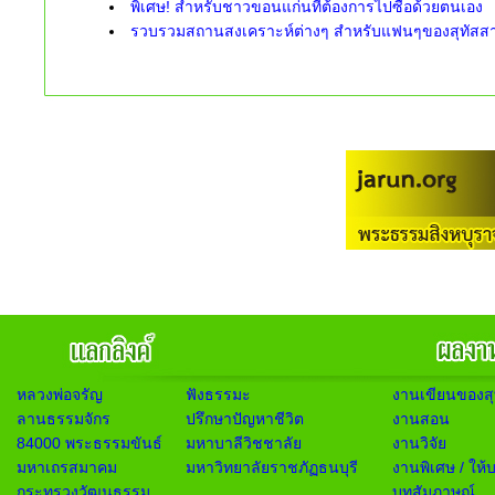
พิเศษ! สำหรับชาวขอนแก่นที่ต้องการไปซื้อด้วยตนเอง
รวบรวมสถานสงเคราะห์ต่างๆ สำหรับแฟนๆของสุทัสสา 
หลวงพ่อจรัญ
ฟังธรรมะ
งานเขียนของสุ
ลานธรรมจักร
ปรึกษาปัญหาชีวิต
งานสอน
84000 พระธรรมขันธ์
มหาบาลีวิชชาลัย
งานวิจัย
มหาเถรสมาคม
มหาวิทยาลัยราชภัฏธนบุรี
งานพิเศษ / ให้
กระทรวงวัฒนธรรม
บทสัมภาษณ์