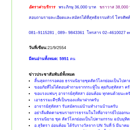
อัตราค่าบริการ
พระภิกษุ 36,000 บาท
ฆราวาส 38,000
สอบถามรายละเอียดและสมัครได้ที่สุทธิธรรมทัวร์ โทรศั
081–9115281 , 089– 9843361 โทรสาร 02–4610027 e
วันที่เขียน:
21/9/2554
มีคนอ่านทั้งหมด:
5951
คน
ข่าวประชาสัมพันธ์ทั้งหมด
สิ้นสุดการรอคอย ธรรมนิยายชุดสัตว์โลกย่อมเป็นไปตามก
ขออภัยที่ไม่ได้ตอบคำถามจากกระทู้ใน คุยกับสุทัสสา คร
ขอแรงแฟนๆ อาจารย์สุทัสสา อ่อนค้อม ทุกคนด้วยนะคร
เอาธรรมะดีๆที่เป็นของแท้มาฝากครับ
อาจารย์สุทัสสา รับสมัครแม่บ้านทำงานบ้านครับ
อย่าลืมติดตามชมรายการธรรมในใจที่อาจารย์ไปออกน
ธรรมนิยาย ชุด สัตว์โลกย่อมเป็นไปตามกรรม ฉบับมุทิ
อ.สุจิตรา อ่อนค้อม ได้รับรางวัลจาก UN วันที่ 5 มีนาค