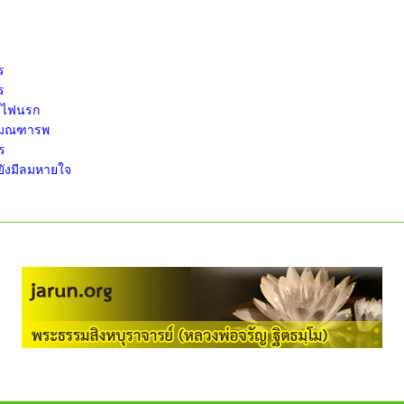
ร
ร
่าไฟนรก
ร่มมณฑารพ
ร
ยังมีลมหายใจ